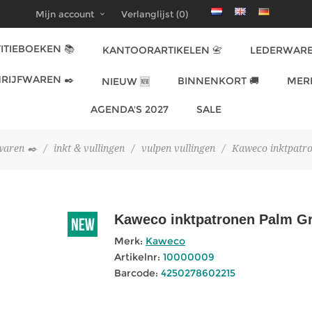
Mijn account
Verlanglijst
(0)
ITIEBOEKEN 📚
KANTOORARTIKELEN 📇
LEDERWARE
RIJFWAREN ✒️
BINNENKORT 🚚
MER
NIEUW 🆕
AGENDA'S 2027
SALE
waren ✒️
/
inkt & vullingen
/
vulpen vullingen
/
Kaweco inktpatr
Kaweco inktpatronen Palm G
Merk:
Kaweco
Artikelnr:
10000009
Barcode:
4250278602215