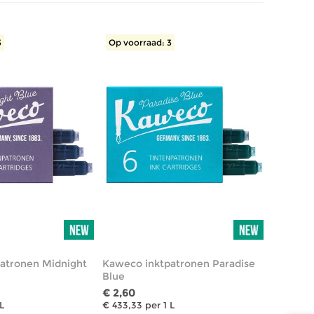
3
Op voorraad: 3
atronen Midnight
Kaweco inktpatronen Paradise
Blue
€ 2,60
L
€ 433,33 per 1 L