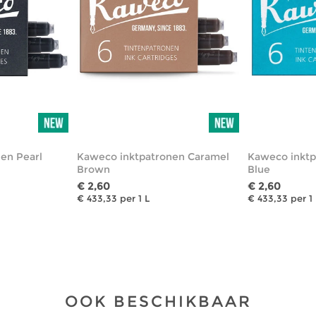
en Pearl
Kaweco inktpatronen Caramel
Kaweco inktp
Brown
Blue
€ 2,60
€ 2,60
€ 433,33 per 1 L
€ 433,33 per 1 
OOK BESCHIKBAAR