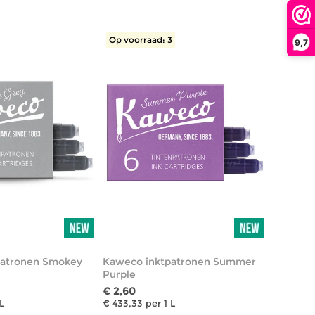
Op voorraad: 3
9,7
patronen Smokey
Kaweco inktpatronen Summer
Purple
€ 2,60
L
€ 433,33 per 1 L