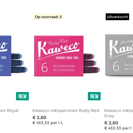
Op voorraad: 5
Uitverkocht
en Royal
Kaweco inktpatronen Ruby Red
Kaweco inkt
Grey
€ 2,60
€ 2,60
€ 433,33 per 1 L
€ 433,33 per 1 