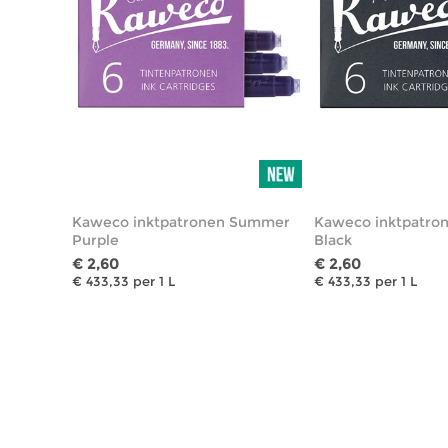
Kaweco inktpatronen Summer
Kaweco inktpatron
Purple
Black
€ 2,60
€ 2,60
€ 433,33 per 1 L
€ 433,33 per 1 L