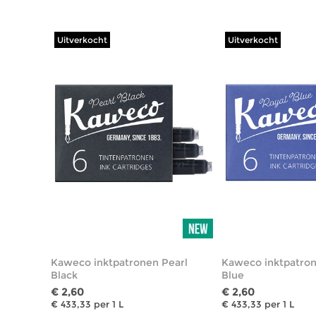
Uitverkocht
Uitverkocht
Kaweco inktpatronen Pearl
Kaweco inktpatron
Black
Blue
€ 2,60
€ 2,60
€ 433,33 per 1 L
€ 433,33 per 1 L