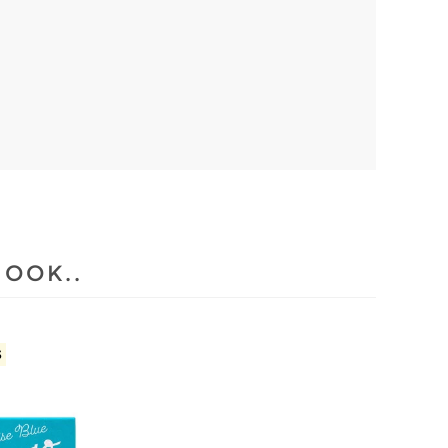
 OOK..
3