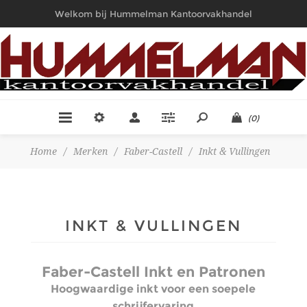
Welkom bij Hummelman Kantoorvakhandel
(0)
Home
/
Merken
/
Faber-Castell
/
Inkt & Vullingen
INKT & VULLINGEN
Faber-Castell Inkt en Patronen
Hoogwaardige inkt voor een soepele
schrijfervaring