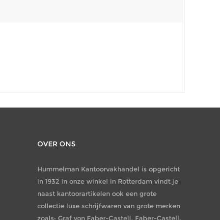
OVER ONS
Hummelman Kantoorvakhandel is opgericht
in 1932 in onze winkel in Rotterdam vindt je
naast kantoorartikelen ook een grote
collectie luxe schrijfwaren van grote merken
zoals: Graf von Faber-Castell, Faber-Castell,