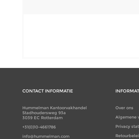
CONTACT INFORMATIE
INFORMAT
Hummelman Kantoorvakhandel
Over ons
Stadhoudersweg 93a
Algemene 
3039 EC Rotterdam
Privacy st
+31(0)10-4661786
Retourbele
info@hummelman.com