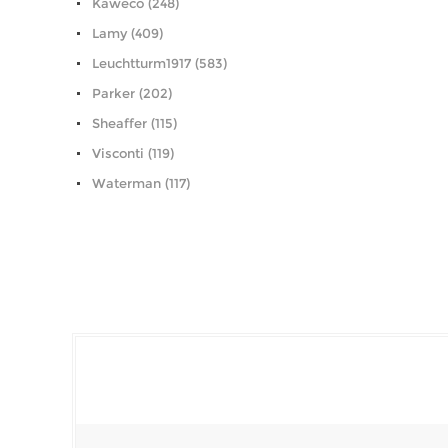
Kaweco (248)
Lamy (409)
Leuchtturm1917 (583)
Parker (202)
Sheaffer (115)
Visconti (119)
Waterman (117)