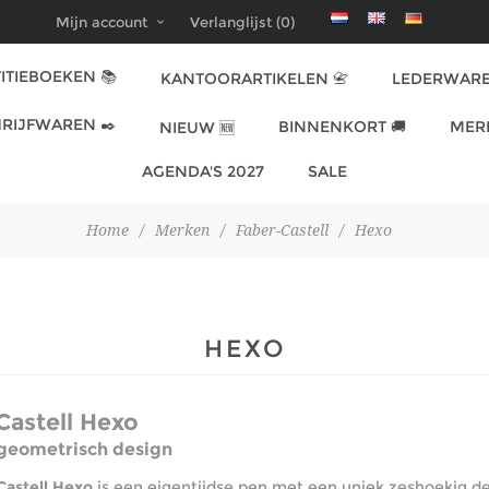
Mijn account
Verlanglijst
(0)
ITIEBOEKEN 📚
KANTOORARTIKELEN 📇
LEDERWARE
RIJFWAREN ✒️
BINNENKORT 🚚
MER
NIEUW 🆕
AGENDA'S 2027
SALE
Home
/
Merken
/
Faber-Castell
/
Hexo
HEXO
Castell Hexo
geometrisch design
Castell Hexo
is een eigentijdse pen met een uniek zeshoekig de