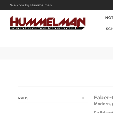
Welkom bij Hummelman
Kantoorvakhandel
NOT
SCH
Faber-
PRIJS
Modern, 
De Faber-