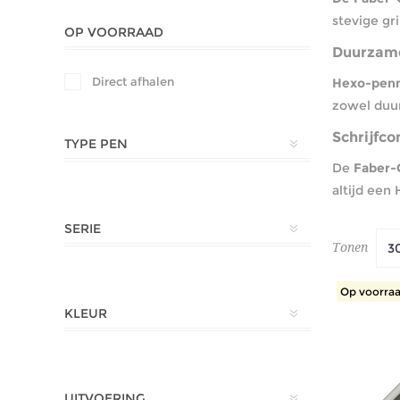
stevige gri
OP VOORRAAD
Duurzame
Direct afhalen
Hexo-penn
zowel duur
Schrijfco
TYPE PEN
De
Faber-
altijd een 
SERIE
Tonen
Op voorraa
KLEUR
UITVOERING