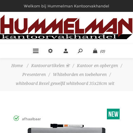
Welkom bij Hummelman Kantoorvakhandel
(0)
Home
/
Kantoorartikelen 📇
/
Kantoor en opbergen
/
Presenteren
/
Whiteborden en toebehoren
/
whiteboard Rexel gewelfd whiteboard 35x28cm wit
afhaalbaar