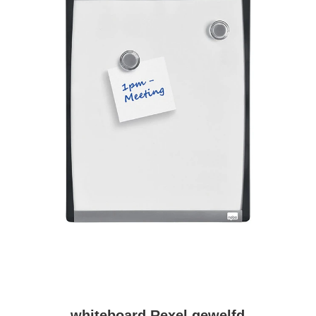
whiteboard Rexel gewelfd