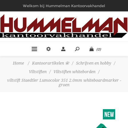
Welkom bij Hummelman Kantoorvakhandel
(0)
Home
/
Kantoorartikelen 📇
/
Schrijven en hobby
/
Viltstiften
/
Viltstiften whiteborden
/
viltstift Staedtler Lumocolor 351 2.0mm whiteboardmarker -
groen