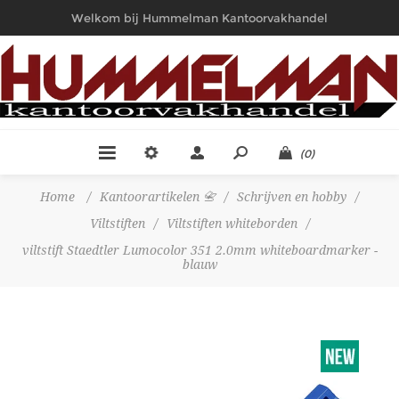
Welkom bij Hummelman Kantoorvakhandel
(0)
Home
/
Kantoorartikelen 📇
/
Schrijven en hobby
/
Viltstiften
/
Viltstiften whiteborden
/
viltstift Staedtler Lumocolor 351 2.0mm whiteboardmarker -
blauw