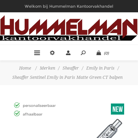
Welkom bij Hummelman Kantoorvakhandel
(0)
Home
/
Merken
/
Sheaffer
/
Emily in Paris
/
Sheaffer Sentinel Emily in Paris Matte Green CT balpen
personaliseerbaar
afhaalbaar