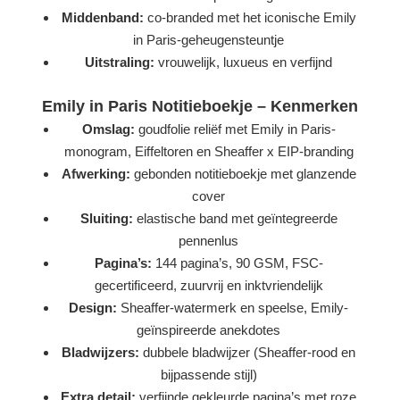
Middenband:
co-branded met het iconische Emily
in Paris-geheugensteuntje
Uitstraling:
vrouwelijk, luxueus en verfijnd
Emily in Paris Notitieboekje – Kenmerken
Omslag:
goudfolie reliëf met Emily in Paris-
monogram, Eiffeltoren en Sheaffer x EIP-branding
Afwerking:
gebonden notitieboekje met glanzende
cover
Sluiting:
elastische band met geïntegreerde
pennenlus
Pagina’s:
144 pagina’s, 90 GSM, FSC-
gecertificeerd, zuurvrij en inktvriendelijk
Design:
Sheaffer-watermerk en speelse, Emily-
geïnspireerde anekdotes
Bladwijzers:
dubbele bladwijzer (Sheaffer-rood en
bijpassende stijl)
Extra detail:
verfijnde gekleurde pagina’s met roze