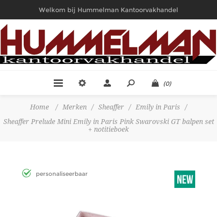
Welkom bij Hummelman Kantoorvakhandel
(0)
Home
/
Merken
/
Sheaffer
/
Emily in Paris
/
Sheaffer Prelude Mini Emily in Paris Pink Swarovski GT balpen set
+ notitieboek
personaliseerbaar