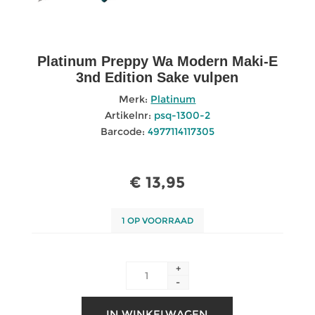
Platinum Preppy Wa Modern Maki-E
3nd Edition Sake vulpen
Merk:
Platinum
Artikelnr:
psq-1300-2
Barcode:
4977114117305
€ 13,95
1 OP VOORRAAD
+
-