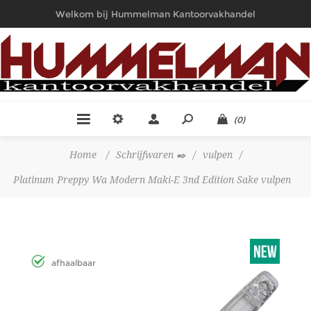
Welkom bij Hummelman Kantoorvakhandel
(0)
Home
/
Schrijfwaren ✒️
/
vulpen
/
Platinum Preppy Wa Modern Maki-E 3nd Edition Sake vulpen
afhaalbaar