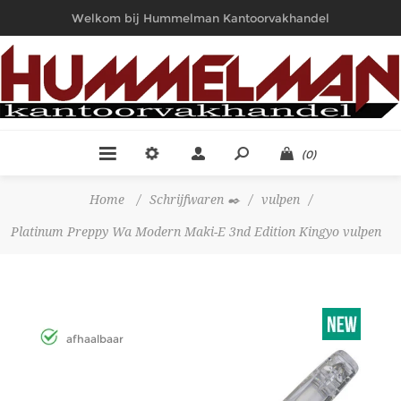
Welkom bij Hummelman Kantoorvakhandel
(0)
Home
/
Schrijfwaren ✒️
/
vulpen
/
Platinum Preppy Wa Modern Maki-E 3nd Edition Kingyo vulpen
afhaalbaar