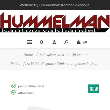
Welkom bij Hummelman Kantoorvakhandel
(0)
Home
/
Schrijfwaren ✒️
/
Gift sets
/
Pelikan Jazz Noble Elegance Gold set vulpen en balpen
personaliseerbaar
afhaalbaar