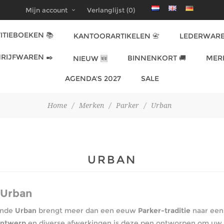
Mijn account
Verlanglijst
(0)
ITIEBOEKEN 📚
KANTOORARTIKELEN 📇
LEDERWARE
RIJFWAREN ✒️
BINNENKORT 🚚
MER
NIEUW 🆕
AGENDA'S 2027
SALE
Home
/
Merken
/
Parker
/
Urban
URBAN
 Urban
ende
Urban
brengt meer dan een eeuw
Parker-traditie
naar een
ontwerp
en diverse afwerkingen is deze pen ontworpen om uw p