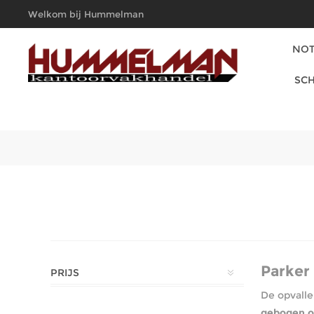
Welkom bij Hummelman
Kantoorvakhandel
NOT
SCH
Parker
PRIJS
De opvall
gebogen 