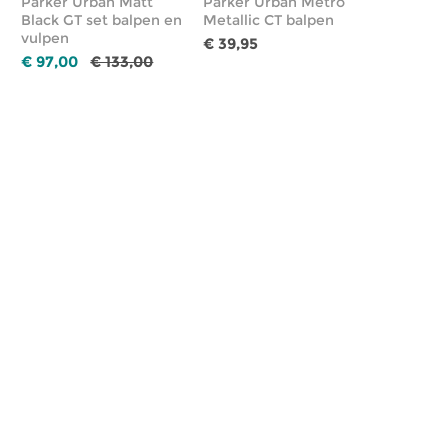
Parker Urban Matt
Parker Urban Metro
Black GT set balpen en
Metallic CT balpen
vulpen
€ 39,95
€ 97,00
€ 133,00