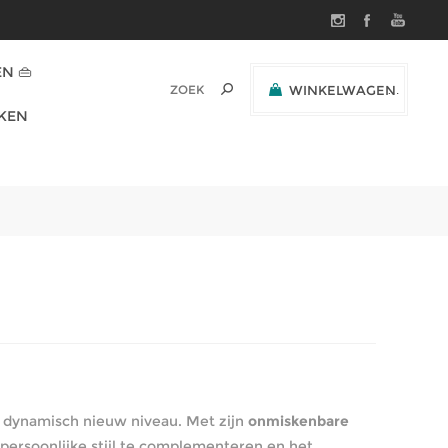
N 👜
WINKELWAGEN
(0)
KEN
SUBTOTAAL:
 dynamisch nieuw niveau. Met zijn
onmiskenbare
ersoonlijke stijl te complementeren en het