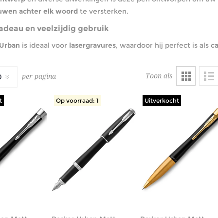
ouwen achter elk woord
te versterken.
adeau en veelzijdig gebruik
 Urban
is ideaal voor
lasergravures
, waardoor hij perfect is als
c
Toon als
per pagina
t
Op voorraad: 1
Uitverkocht