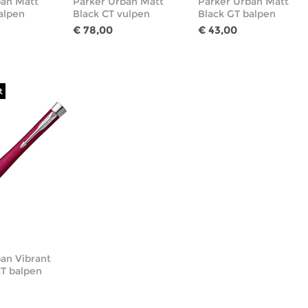
ban Matt
Parker Urban Matt
Parker Urban Matt
alpen
Black CT vulpen
Black GT balpen
€ 78,00
€ 43,00
t
an Vibrant
T balpen