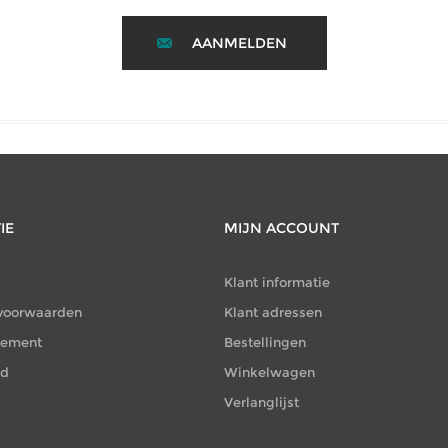
AANMELDEN
IE
MIJN ACCOUNT
Klant informatie
voorwaarden
Klant adressen
atement
Bestellingen
id
Winkelwagen
Verlanglijst