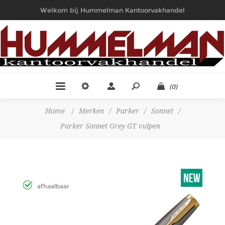
Welkom bij Hummelman Kantoorvakhandel
(0)
Home
/
Merken
/
Parker
/
Sonnet
/
Parker Sonnet Grey GT vulpen
afhaalbaar