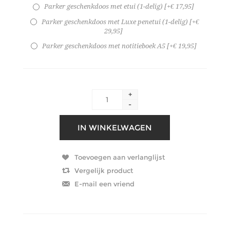
Parker geschenkdoos met etui (1-delig) [+€ 17,95]
Parker geschenkdoos met Luxe penetui (1-delig) [+€
29,95]
Parker geschenkdoos met notitieboek A5 [+€ 19,95]
+
-