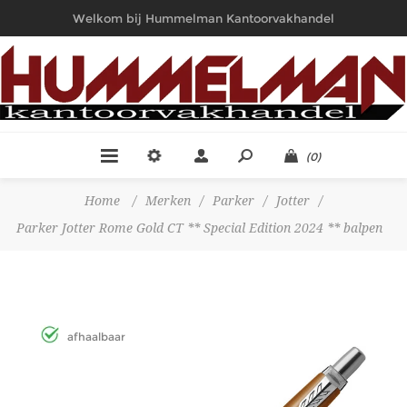
Welkom bij Hummelman Kantoorvakhandel
(0)
Home
/
Merken
/
Parker
/
Jotter
/
Parker Jotter Rome Gold CT ** Special Edition 2024 ** balpen
afhaalbaar