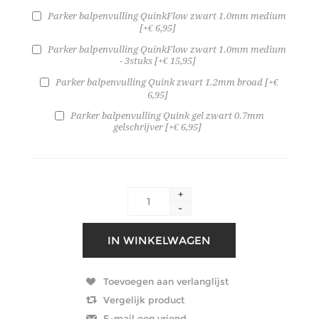
Parker balpenvulling QuinkFlow zwart 1.0mm medium
[+€ 6,95]
Parker balpenvulling QuinkFlow zwart 1.0mm medium
- 3stuks [+€ 15,95]
Parker balpenvulling Quink zwart 1.2mm broad [+€
6,95]
Parker balpenvulling Quink gel zwart 0.7mm
gelschrijver [+€ 6,95]
+
-