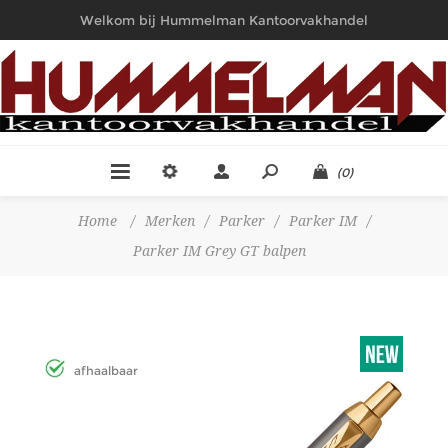
Welkom bij Hummelman Kantoorvakhandel
(0)
Home
/
Merken
/
Parker
/
Parker IM
/
Parker IM Grey GT balpen
afhaalbaar