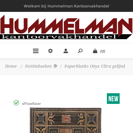
Welkom bij Hummelman Kantoorvakhandel
(0)
Home
/
Notitieboeken 📚
/
Paperblanks Onyx Ultra gelijnd
afhaalbaar