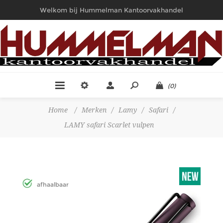
Welkom bij Hummelman Kantoorvakhandel
(0)
Home
/
Merken
/
Lamy
/
Safari
/
LAMY safari Scarlet vulpen
afhaalbaar