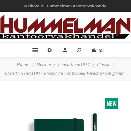
Welkom bij Hummelman Kantoorvakhandel
(0)
Home
/
Merken
/
Leuchtturm1917
/
Classic
/
LEUCHTTURM1917 Pocket A6 notitieboek Forest Green geruit