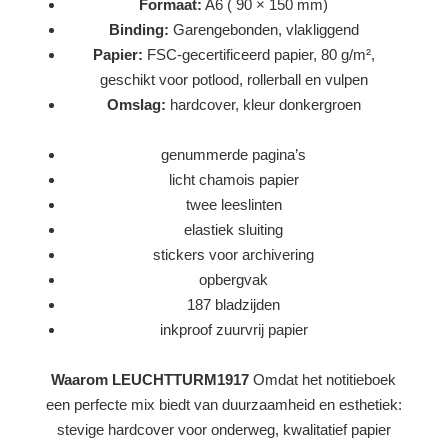
Formaat:
A6 ( 90 × 150 mm)
Binding:
Garengebonden, vlakliggend
Papier:
FSC-gecertificeerd papier, 80 g/m²,
geschikt voor potlood, rollerball en vulpen
Omslag:
hardcover, kleur donkergroen
genummerde pagina’s
licht chamois papier
twee leeslinten
elastiek sluiting
stickers voor archivering
opbergvak
187 bladzijden
inkproof zuurvrij papier
Waarom LEUCHTTURM1917
Omdat het notitieboek
een perfecte mix biedt van duurzaamheid en esthetiek:
stevige hardcover voor onderweg, kwalitatief papier