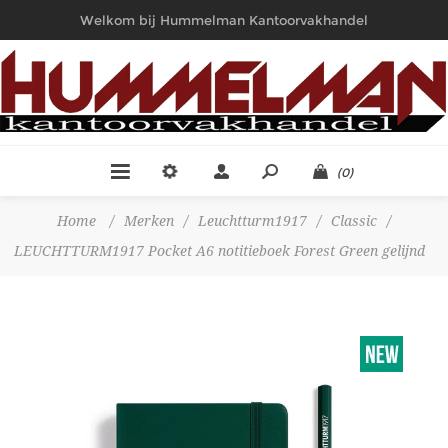
Welkom bij Hummelman Kantoorvakhandel
(0)
Home
/
Merken
/
Leuchtturm1917
/
Classic
/
LEUCHTTURM1917 Pocket A6 notitieboek Forest Green gelijnd