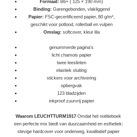
Formaat:
B6+ ( 125 × 190 mm)
Binding:
Garengebonden, vlakliggend
Papier:
FSC-gecertificeerd papier, 80 g/m²,
geschikt voor potlood, rollerball en vulpen
Omslag:
softcover, kleur lila
genummerde pagina’s
licht chamois papier
twee leeslinten
elastiek sluiting
stickers voor archivering
opbergvak
123 bladzijden
inkproof zuurvrij papier
Waarom LEUCHTTURM1917
Omdat het notitieboek
een perfecte mix biedt van duurzaamheid en esthetiek:
stevige hardcover voor onderweg, kwalitatief papier