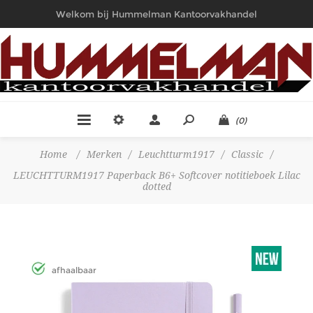
Welkom bij Hummelman Kantoorvakhandel
(0)
Home
/
Merken
/
Leuchtturm1917
/
Classic
/
LEUCHTTURM1917 Paperback B6+ Softcover notitieboek Lilac
dotted
afhaalbaar