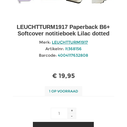
LEUCHTTURM1917 Paperback B6+
Softcover notitieboek Lilac dotted
Merk:
LEUCHTTURM1917
Artikelnr:
lt368156
Barcode:
4004117632808
€ 19,95
1 OP VOORRAAD
+
-