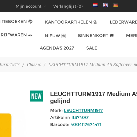
Mijn account
Verlanglijst
(0)
ITIEBOEKEN 📚
KANTOORARTIKELEN 📇
LEDERWARE
RIJFWAREN ✒️
BINNENKORT 🚚
MER
NIEUW 🆕
AGENDA'S 2027
SALE
tturm1917
/
Classic
/
LEUCHTTURM1917 Medium A5 Softcover noti
LEUCHTTURM1917 Medium A5 S
gelijnd
Merk:
LEUCHTTURM1917
Artikelnr:
lt374001
Barcode:
4004117674471