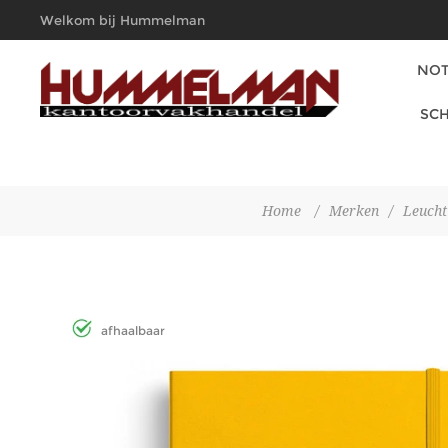
Welkom bij Hummelman
Kantoorvakhandel
NOT
SCH
Home
/
Merken
/
Leuch
afhaalbaar