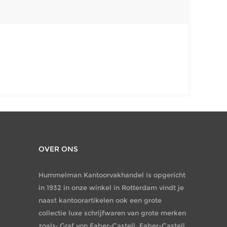
OVER ONS
Hummelman Kantoorvakhandel is opgericht
in 1932 in onze winkel in Rotterdam vindt je
naast kantoorartikelen ook een grote
collectie luxe schrijfwaren van grote merken
zoals: Graf von Faber-Castell, Faber-Castell,