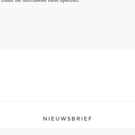
d zodat het notitieboek mooi openvalt.
NIEUWSBRIEF