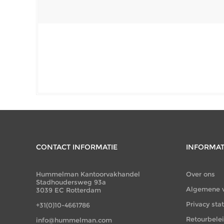
CONTACT INFORMATIE
INFORMAT
Hummelman Kantoorvakhandel
Over ons
Stadhoudersweg 93a
Algemene 
3039 EC Rotterdam
Privacy st
+31(0)10-4661786
Retourbele
info@hummelman.com