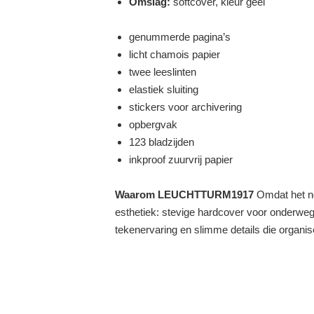
Omslag:
softcover, kleur geel
genummerde pagina’s
licht chamois papier
twee leeslinten
elastiek sluiting
stickers voor archivering
opbergvak
123 bladzijden
inkproof zuurvrij papier
Waarom LEUCHTTURM1917
Omdat het no
esthetiek: stevige hardcover voor onderweg, 
tekenervaring en slimme details die organ