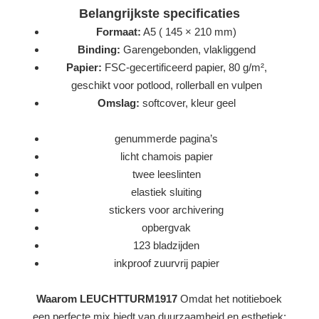
Belangrijkste specificaties
Formaat:
A5 ( 145 × 210 mm)
Binding:
Garengebonden, vlakliggend
Papier:
FSC-gecertificeerd papier, 80 g/m²,
geschikt voor potlood, rollerball en vulpen
Omslag:
softcover, kleur geel
genummerde pagina’s
licht chamois papier
twee leeslinten
elastiek sluiting
stickers voor archivering
opbergvak
123 bladzijden
inkproof zuurvrij papier
Waarom LEUCHTTURM1917
Omdat het notitieboek
een perfecte mix biedt van duurzaamheid en esthetiek: