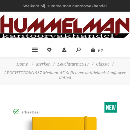
Welkom bij Hummelman Kantoorvakhandel
(0)
Home
/
Merken
/
Leuchtturm1917
/
Classic
/
LEUCHTTURM1917 Medium A5 Softcover notitieboek Sunflower
dotted
afhaalbaar