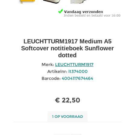
LEUCHTTURM1917 Medium A5
Softcover notitieboek Sunflower
dotted
Merk:
LEUCHTTURM1917
Artikelnr:
lt374000
Barcode:
4004117674464
€ 22,50
1 OP VOORRAAD