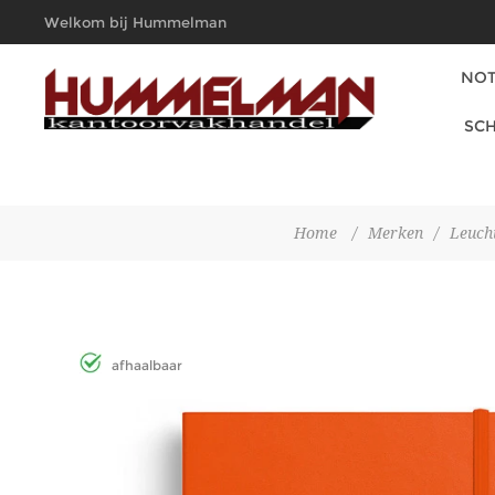
Welkom bij Hummelman
Kantoorvakhandel
NOT
SCH
Home
/
Merken
/
Leuch
afhaalbaar