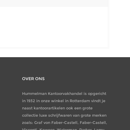
OVER ONS
Hummelman Kantoorvakhandel is opgericht
in 1932 in onze winkel in Rotterdam vindt je
naast kantoorartikelen ook een grote
collectie luxe schrijfwaren van grote merken
zoals: Graf von Faber-Castell, Faber-Castell,
Visconti, Kaweco, Waterman, Parker, Lamy,