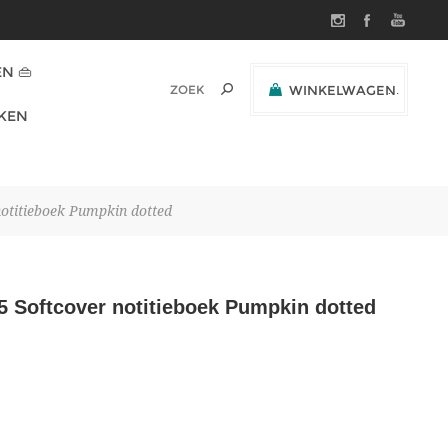
N 👜
WINKELWAGEN
(0)
KEN
SUBTOTAAL:
itieboek Pumpkin dotted
oftcover notitieboek Pumpkin dotted