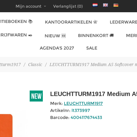
Mijn account
Verlanglijst
(0)
ITIEBOEKEN 📚
KANTOORARTIKELEN 📇
LEDERWARE
RIJFWAREN ✒️
BINNENKORT 🚚
MER
NIEUW 🆕
AGENDA'S 2027
SALE
tturm1917
/
Classic
/
LEUCHTTURM1917 Medium A5 Softcover not
LEUCHTTURM1917 Medium A5 S
Merk:
LEUCHTTURM1917
Artikelnr:
lt373997
Barcode:
4004117674433