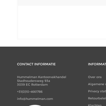
CONTACT INFORMATIE
INFORMAT
Hummelman Kantoorvakhandel
Over ons
Stadhoudersweg 93a
Algemene 
3039 EC Rotterdam
Privacy st
+31(0)10-4661786
Retourbele
info@hummelman.com
Klachten