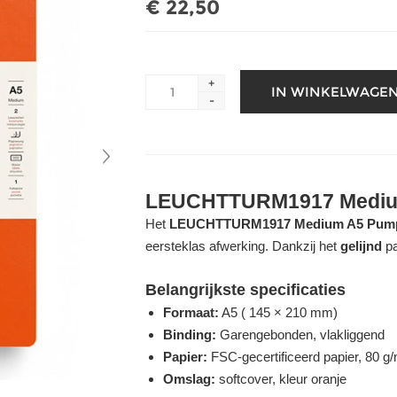
€ 22,50
+
-
LEUCHTTURM1917 Medium
Het
LEUCHTTURM1917 Medium A5 Pum
eersteklas afwerking. Dankzij het
gelijnd
pa
Belangrijkste specificaties
Formaat:
A5 ( 145 × 210 mm)
Binding:
Garengebonden, vlakliggend
Papier:
FSC-gecertificeerd papier, 80 g/m
Omslag:
softcover, kleur oranje