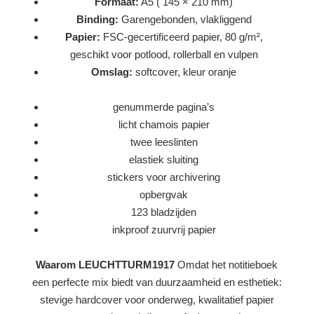
Formaat:
A5 ( 145 × 210 mm)
Binding:
Garengebonden, vlakliggend
Papier:
FSC-gecertificeerd papier, 80 g/m²,
geschikt voor potlood, rollerball en vulpen
Omslag:
softcover, kleur oranje
genummerde pagina’s
licht chamois papier
twee leeslinten
elastiek sluiting
stickers voor archivering
opbergvak
123 bladzijden
inkproof zuurvrij papier
Waarom LEUCHTTURM1917
Omdat het notitieboek
een perfecte mix biedt van duurzaamheid en esthetiek:
stevige hardcover voor onderweg, kwalitatief papier