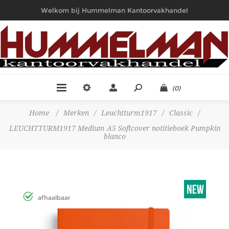
Welkom bij Hummelman Kantoorvakhandel
(0)
Home
/
Merken
/
Leuchtturm1917
/
Classic
/
LEUCHTTURM1917 Medium A5 Softcover notitieboek Pumpkin
blanco
afhaalbaar