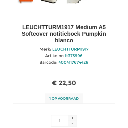
LEUCHTTURM1917 Medium A5
Softcover notitieboek Pumpkin
blanco
Merk:
LEUCHTTURM1917
Artikelnr:
lt373996
Barcode:
4004117674426
€ 22,50
1 OP VOORRAAD
+
-