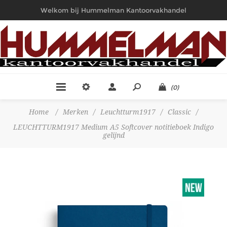
Welkom bij Hummelman Kantoorvakhandel
(0)
Home
/
Merken
/
Leuchtturm1917
/
Classic
/
LEUCHTTURM1917 Medium A5 Softcover notitieboek Indigo
gelijnd