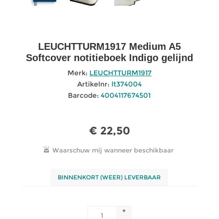
LEUCHTTURM1917 Medium A5
Softcover notitieboek Indigo gelijnd
Merk:
LEUCHTTURM1917
Artikelnr:
lt374004
Barcode:
4004117674501
€ 22,50
BINNENKORT (WEER) LEVERBAAR
+