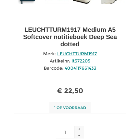
LEUCHTTURM1917 Medium A5
Softcover notitieboek Deep Sea
dotted
Merk:
LEUCHTTURM1917
Artikelnr:
lt372205
Barcode:
4004117661433
€ 22,50
1 OP VOORRAAD
+
-