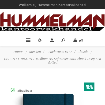
Welkom bij Hummelman Kantoorvakhandel
(0)
Home
/
Merken
/
Leuchtturm1917
/
Classic
/
LEUCHTTURM1917 Medium A5 Softcover notitieboek Deep Sea
dotted
afhaalbaar