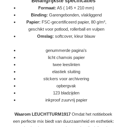
Belangrijkste specificaties
Formaat:
A5 ( 145 × 210 mm)
Binding:
Garengebonden, vlakliggend
Papier:
FSC-gecertificeerd papier, 80 g/m²,
geschikt voor potlood, rollerball en vulpen
Omslag:
softcover, kleur blauw
genummerde pagina’s
licht chamois papier
twee leeslinten
elastiek sluiting
stickers voor archivering
opbergvak
123 bladzijden
inkproof zuurvrij papier
Waarom LEUCHTTURM1917
Omdat het notitieboek
een perfecte mix biedt van duurzaamheid en esthetiek: