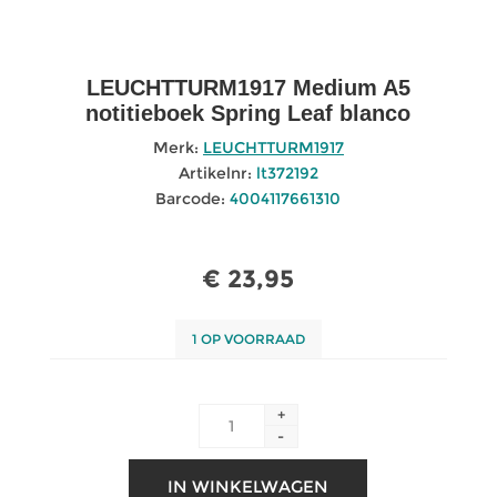
LEUCHTTURM1917 Medium A5
notitieboek Spring Leaf blanco
Merk:
LEUCHTTURM1917
Artikelnr:
lt372192
Barcode:
4004117661310
€ 23,95
1 OP VOORRAAD
+
-