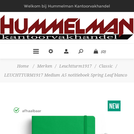
Welkom bij Hummelman Kantoorvakhandel
(0)
Home
/
Merken
/
Leuchtturm1917
/
Classic
/
LEUCHTTURM1917 Medium A5 notitieboek Spring Leaf blanco
afhaalbaar