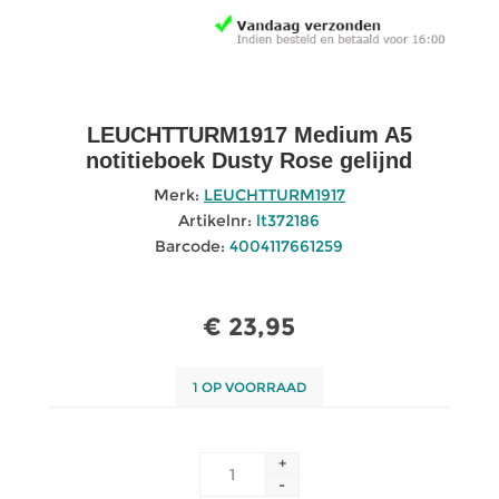
LEUCHTTURM1917 Medium A5
notitieboek Dusty Rose gelijnd
Merk:
LEUCHTTURM1917
Artikelnr:
lt372186
Barcode:
4004117661259
€ 23,95
1 OP VOORRAAD
+
-