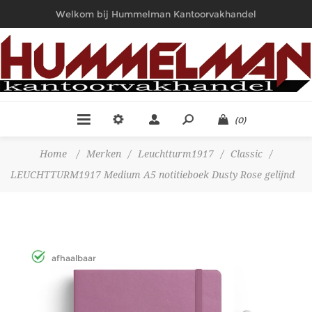
Welkom bij Hummelman Kantoorvakhandel
(0)
Home
/
Merken
/
Leuchtturm1917
/
Classic
/
LEUCHTTURM1917 Medium A5 notitieboek Dusty Rose gelijnd
afhaalbaar