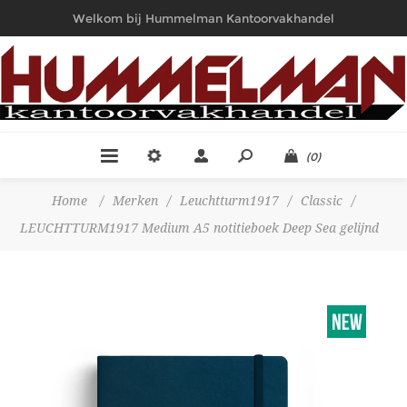
Welkom bij Hummelman Kantoorvakhandel
(0)
Home
/
Merken
/
Leuchtturm1917
/
Classic
/
LEUCHTTURM1917 Medium A5 notitieboek Deep Sea gelijnd