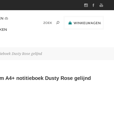
N 👜
WINKELWAGEN
(0)
KEN
SUBTOTAAL:
boek Dusty Rose gelijnd
A4+ notitieboek Dusty Rose gelijnd