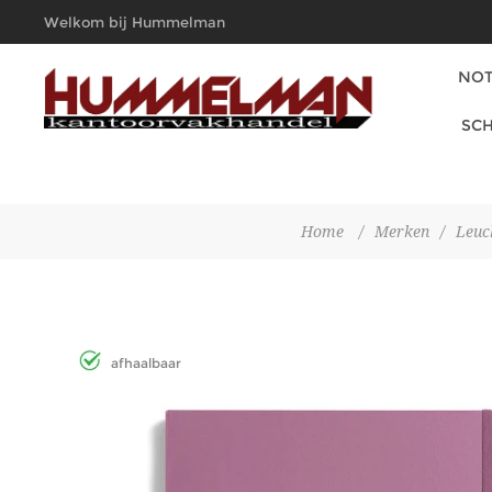
Welkom bij Hummelman
Kantoorvakhandel
NOT
SCH
Home
/
Merken
/
Leuc
afhaalbaar