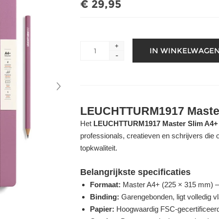
€ 29,95
+
-
LEUCHTTURM1917 Maste
Het
LEUCHTTURM1917 Master Slim A4+ n
professionals, creatieven en schrijvers die 
topkwaliteit.
Belangrijkste specificaties
Formaat:
Master A4+ (225 × 315 mm) – 
Binding:
Garengebonden, ligt volledig v
Papier:
Hoogwaardig FSC-gecertificeerd