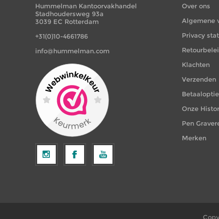
Hummelman Kantoorvakhandel
Over ons
Stadhoudersweg 93a
Algemene 
3039 EC Rotterdam
Privacy st
+31(0)10-4661786
Retourbele
info@hummelman.com
Klachten
Verzenden
Betaalopti
Onze Histor
Pen Graver
Merken
Copy