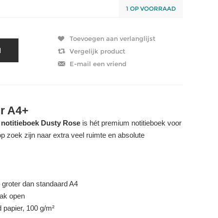
1 OP VOORRAAD
r A4+
otitieboek Dusty Rose
is hét premium notitieboek voor
op zoek zijn naar extra veel ruimte en absolute
groter dan standaard A4
lak open
 papier, 100 g/m²