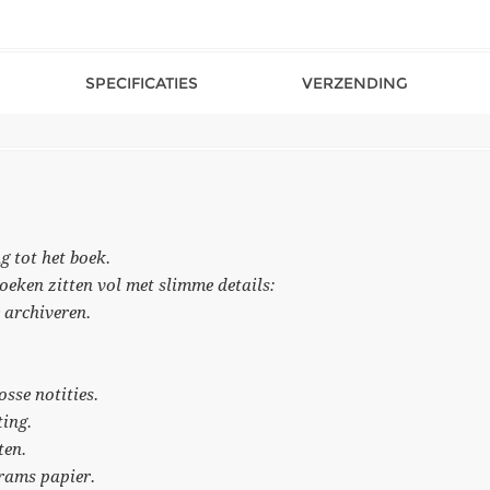
SPECIFICATIES
VERZENDING
g tot het boek.
eken zitten vol met slimme details:
e archiveren.
sse notities.
ting.
ten.
grams papier.