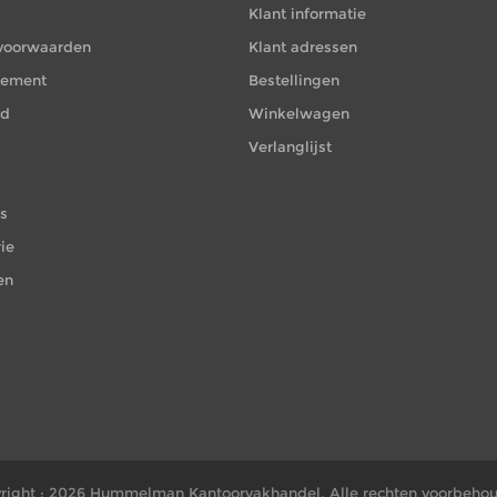
Klant informatie
voorwaarden
Klant adressen
atement
Bestellingen
id
Winkelwagen
Verlanglijst
es
ie
en
right ; 2026 Hummelman Kantoorvakhandel. Alle rechten voorbeho