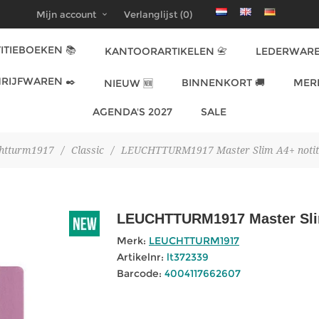
Mijn account
Verlanglijst
(0)
ITIEBOEKEN 📚
KANTOORARTIKELEN 📇
LEDERWARE
RIJFWAREN ✒️
BINNENKORT 🚚
MER
NIEUW 🆕
AGENDA'S 2027
SALE
htturm1917
/
Classic
/
LEUCHTTURM1917 Master Slim A4+ notitie
LEUCHTTURM1917 Master Slim 
Merk:
LEUCHTTURM1917
Artikelnr:
lt372339
Barcode:
4004117662607