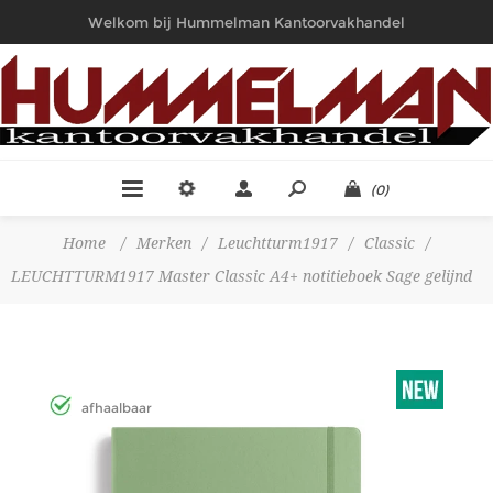
Welkom bij Hummelman Kantoorvakhandel
(0)
Home
/
Merken
/
Leuchtturm1917
/
Classic
/
LEUCHTTURM1917 Master Classic A4+ notitieboek Sage gelijnd
afhaalbaar