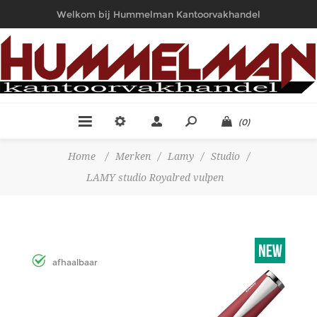
Welkom bij Hummelman Kantoorvakhandel
(0)
Home
/
Merken
/
Lamy
/
Studio
/
LAMY studio Royalred vulpen
afhaalbaar