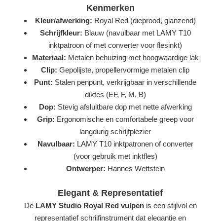
Kenmerken
Kleur/afwerking:
Royal Red (dieprood, glanzend)
Schrijfkleur:
Blauw (navulbaar met LAMY T10
inktpatroon of met converter voor flesinkt)
Materiaal:
Metalen behuizing met hoogwaardige lak
Clip:
Gepolijste, propellervormige metalen clip
Punt:
Stalen penpunt, verkrijgbaar in verschillende
diktes (EF, F, M, B)
Dop:
Stevig afsluitbare dop met nette afwerking
Grip:
Ergonomische en comfortabele greep voor
langdurig schrijfplezier
Navulbaar:
LAMY T10 inktpatronen of converter
(voor gebruik met inktfles)
Ontwerper:
Hannes Wettstein
Elegant & Representatief
De
LAMY Studio Royal Red vulpen
is een stijlvol en
representatief schrijfinstrument dat elegantie en