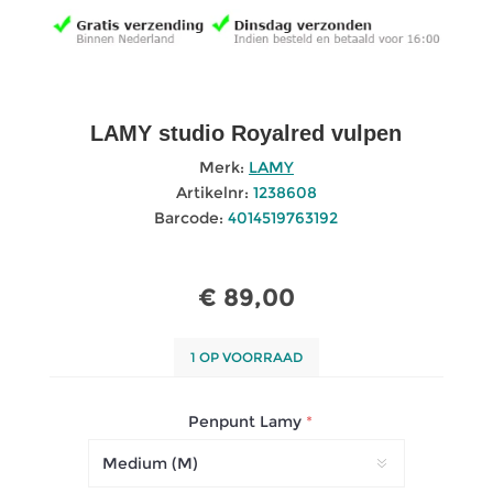
LAMY studio Royalred vulpen
Merk:
LAMY
Artikelnr:
1238608
Barcode:
4014519763192
€ 89,00
1 OP VOORRAAD
Penpunt Lamy
*