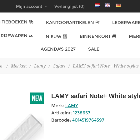
Mijn account
Verlanglijst
(0)
ITIEBOEKEN 📚
KANTOORARTIKELEN 📇
LEDERWARE
RIJFWAREN ✒️
BINNENKORT 🚚
MER
NIEUW 🆕
AGENDA'S 2027
SALE
e
/
Merken
/
Lamy
/
Safari
/
LAMY safari Note+ White stylus
LAMY safari Note+ White styl
Merk:
LAMY
Artikelnr:
1238657
Barcode:
4014519764397