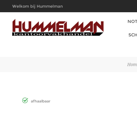
Welkom bij Hummelman
Kantoorvakhandel
NOT
SCH
Hom
afhaalbaar