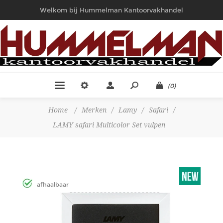
Welkom bij Hummelman Kantoorvakhandel
(0)
Home
/
Merken
/
Lamy
/
Safari
/
LAMY safari Multicolor Set vulpen
afhaalbaar