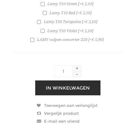
Lamy T10 Green [+€ 2,10]
Lamy T10 Red [+€ 2,10]
Lamy T10 Turquoise [+€ 2,10]
Lamy T10 Violet [+€ 2,10]
LAMY vulpen converter Z28 [+€ 5,90]
+
-