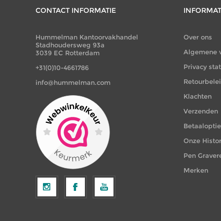
CONTACT INFORMATIE
INFORMAT
Hummelman Kantoorvakhandel
Over ons
Stadhoudersweg 93a
Algemene 
3039 EC Rotterdam
Privacy st
+31(0)10-4661786
Retourbele
info@hummelman.com
Klachten
Verzenden
Betaalopti
Onze Histor
Pen Graver
Merken