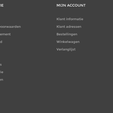
IE
MIJN ACCOUNT
Klant informatie
voorwaarden
Klant adressen
atement
Bestellingen
id
Winkelwagen
Verlanglijst
es
ie
en