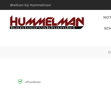
Welkom bij Hummelman
Kantoorvakhandel
NOT
SCH
H
afhaalbaar