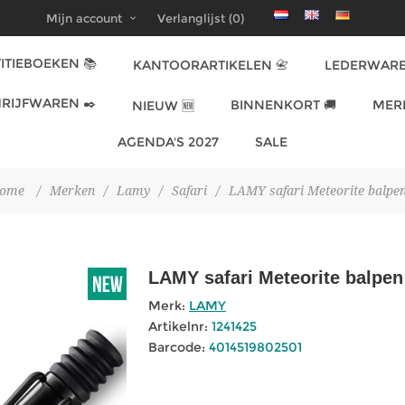
Mijn account
Verlanglijst
(0)
ITIEBOEKEN 📚
KANTOORARTIKELEN 📇
LEDERWARE
RIJFWAREN ✒️
BINNENKORT 🚚
MER
NIEUW 🆕
AGENDA'S 2027
SALE
ome
/
Merken
/
Lamy
/
Safari
/
LAMY safari Meteorite balpe
LAMY safari Meteorite balpen
Merk:
LAMY
Artikelnr:
1241425
Barcode:
4014519802501