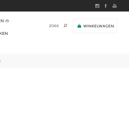
N 👜
WINKELWAGEN
(0)
KEN
SUBTOTAAL:
n