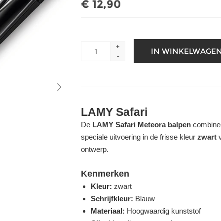
€ 12,90
+
-
LAMY Safari
De
LAMY Safari Meteora balpen
combinee
speciale uitvoering in de frisse kleur
zwart
v
ontwerp.
Kenmerken
Kleur:
zwart
Schrijfkleur:
Blauw
Materiaal:
Hoogwaardig kunststof