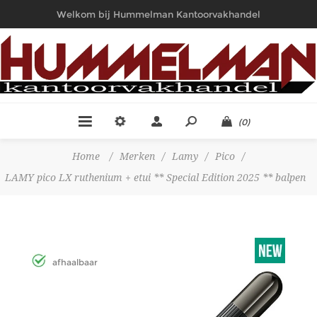
Welkom bij Hummelman Kantoorvakhandel
(0)
Home
/
Merken
/
Lamy
/
Pico
/
LAMY pico LX ruthenium + etui ** Special Edition 2025 ** balpen
afhaalbaar