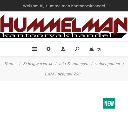
Welkom bij Hummelman Kantoorvakhandel
(0)
Home
/
Schrijfwaren ✒️
/
inkt & vullingen
/
vulpenpunten
/
LAMY penpunt Z50