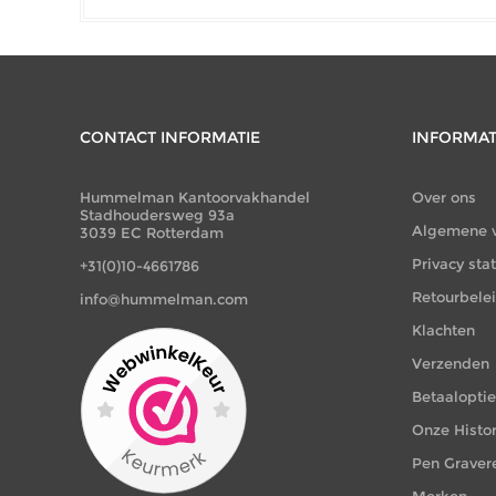
CONTACT INFORMATIE
INFORMAT
Hummelman Kantoorvakhandel
Over ons
Stadhoudersweg 93a
Algemene 
3039 EC Rotterdam
Privacy st
+31(0)10-4661786
Retourbele
info@hummelman.com
Klachten
Verzenden
Betaalopti
Onze Histor
Pen Graver