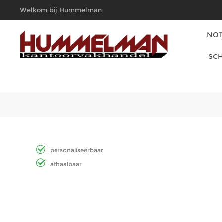
Welkom bij Hummelman
Kantoorvakhandel
NOT
SCH
personaliseerbaar
afhaalbaar