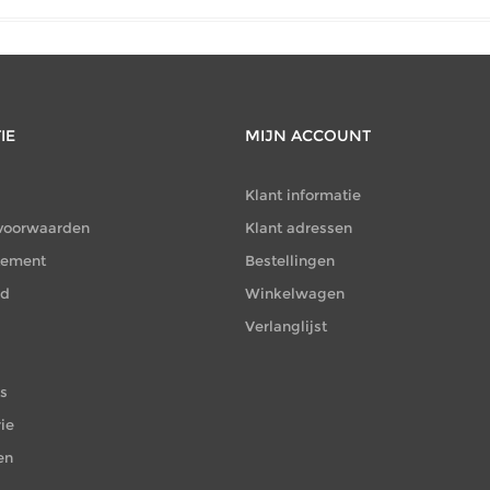
IE
MIJN ACCOUNT
Klant informatie
voorwaarden
Klant adressen
atement
Bestellingen
id
Winkelwagen
Verlanglijst
es
ie
en