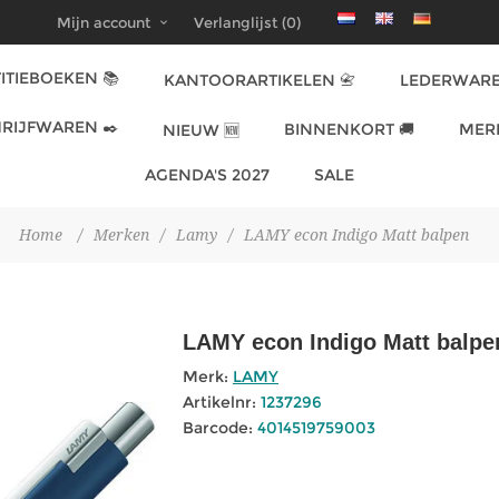
Mijn account
Verlanglijst
(0)
ITIEBOEKEN 📚
KANTOORARTIKELEN 📇
LEDERWARE
RIJFWAREN ✒️
BINNENKORT 🚚
MER
NIEUW 🆕
AGENDA'S 2027
SALE
Home
/
Merken
/
Lamy
/
LAMY econ Indigo Matt balpen
LAMY econ Indigo Matt balpe
Merk:
LAMY
Artikelnr:
1237296
Barcode:
4014519759003