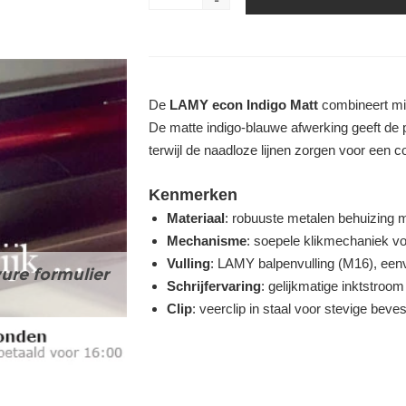
-
De
LAMY econ Indigo Matt
combineert min
De matte indigo-blauwe afwerking geeft de
terwijl de naadloze lijnen zorgen voor een co
Kenmerken
Materiaal
: robuuste metalen behuizing m
Mechanisme
: soepele klikmechaniek vo
Vulling
: LAMY balpenvulling (M16), een
ure formulier
Schrijfervaring
: gelijkmatige inktstroo
Clip
: veerclip in staal voor stevige beves