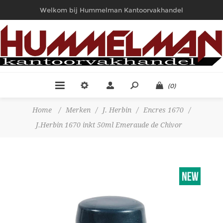
Welkom bij Hummelman Kantoorvakhandel
(0)
Home
/
Merken
/
J. Herbin
/
Encres 1670
/
J.Herbin 1670 inkt 50ml Emeraude de Chivor