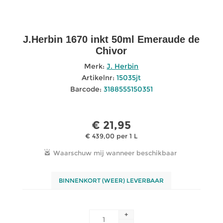
J.Herbin 1670 inkt 50ml Emeraude de
Chivor
Merk:
J. Herbin
Artikelnr:
15035jt
Barcode:
3188555150351
€ 21,95
€ 439,00 per 1 L
BINNENKORT (WEER) LEVERBAAR
+