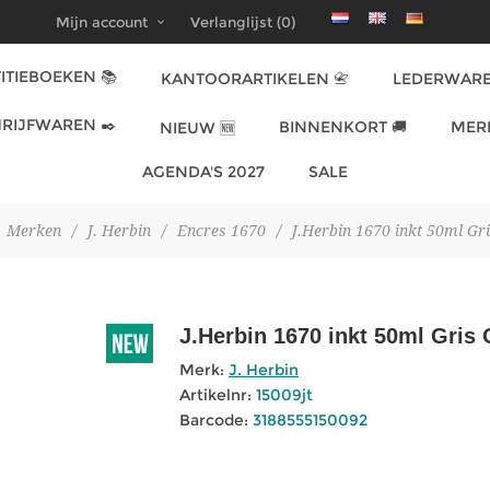
Mijn account
Verlanglijst
(0)
ITIEBOEKEN 📚
KANTOORARTIKELEN 📇
LEDERWARE
RIJFWAREN ✒️
BINNENKORT 🚚
MER
NIEUW 🆕
AGENDA'S 2027
SALE
Merken
/
J. Herbin
/
Encres 1670
/
J.Herbin 1670 inkt 50ml Gr
J.Herbin 1670 inkt 50ml Gris
Merk:
J. Herbin
Artikelnr:
15009jt
Barcode:
3188555150092