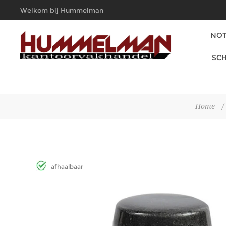
Welkom bij Hummelman
Kantoorvakhandel
NOT
SCH
Home
/
afhaalbaar