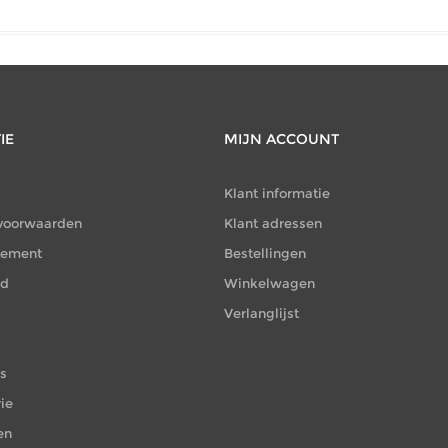
IE
MIJN ACCOUNT
Klant informatie
voorwaarden
Klant adressen
atement
Bestellingen
id
Winkelwagen
Verlanglijst
es
ie
en