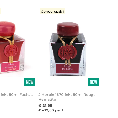
1
Op voorraad: 1
 inkt 50ml Fuchsia
J.Herbin 1670 inkt 50ml Rouge
Hematite
€ 21,95
 L
€ 439,00 per 1 L