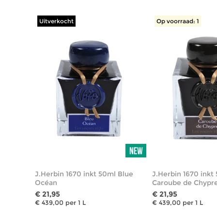
Uitverkocht
Op voorraad: 1
J.Herbin 1670 inkt 50ml Blue
J.Herbin 1670 inkt
Océan
Caroube de Chypr
€ 21,95
€ 21,95
€ 439,00 per 1 L
€ 439,00 per 1 L