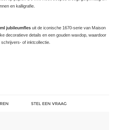
nnen en kalligrafie.
ml jubileumfles
uit de iconische 1670-serie van Maison
tieke decoratieve details en een gouden waxdop, waardoor
chrijvers- of inktcollectie.
REN
STEL EEN VRAAG