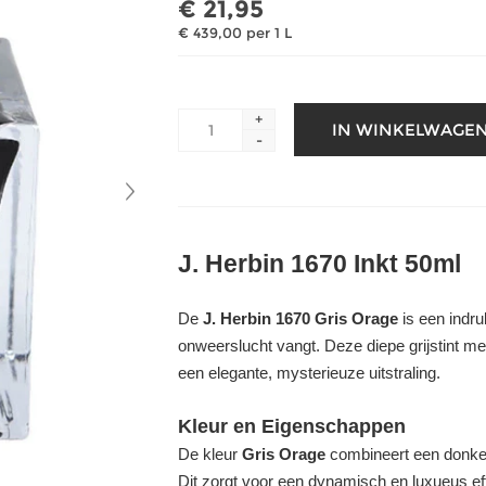
€ 21,95
€ 439,00 per 1 L
+
-
J. Herbin 1670 Inkt 50ml
De
J. Herbin 1670 Gris Orage
is een indr
onweerslucht vangt. Deze diepe grijstint m
een elegante, mysterieuze uitstraling.
Kleur en Eigenschappen
De kleur
Gris Orage
combineert een donkere
Dit zorgt voor een dynamisch en luxueus effe