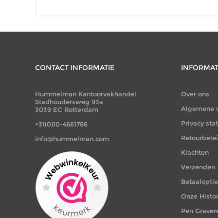
CONTACT INFORMATIE
INFORMAT
Hummelman Kantoorvakhandel
Over ons
Stadhoudersweg 93a
Algemene 
3039 EC Rotterdam
Privacy st
+31(0)10-4661786
Retourbele
info@hummelman.com
Klachten
Verzenden
Betaalopti
Onze Histor
Pen Graver