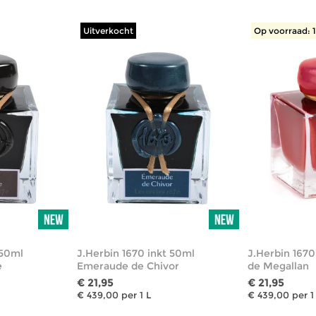
Uitverkocht
Op voorraad: 
 50ml
J.Herbin 1670 inkt 50ml
J.Herbin 1670
e
Emeraude de Chivor
de Megallan
€ 21,95
€ 21,95
€ 439,00 per 1 L
€ 439,00 per 1