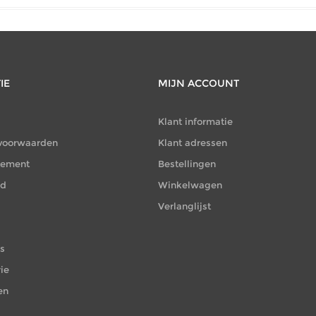
IE
MIJN ACCOUNT
Klant informatie
voorwaarden
Klant adressen
atement
Bestellingen
id
Winkelwagen
Verlanglijst
es
ie
en