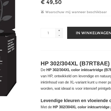
€ 49,50
+
-
HP 302/304XL (B7RT8AE) C
De
HP 302/304XL color inktcartridge (B
van HP, ontwikkeld om levendige en natuurg
inktinhoud van de XL-variant kunt u meer pa
worden, wat ideaal is voor intensief printgeb
Levendige kleuren en vloeiende
Met de
HP 302/304XL color inktcartridge