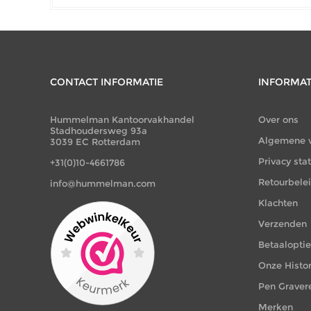
CONTACT INFORMATIE
INFORMAT
Hummelman Kantoorvakhandel
Over ons
Stadhoudersweg 93a
Algemene 
3039 EC Rotterdam
Privacy st
+31(0)10-4661786
Retourbele
info@hummelman.com
Klachten
Verzenden
Betaalopti
Onze Histor
Pen Graver
Merken