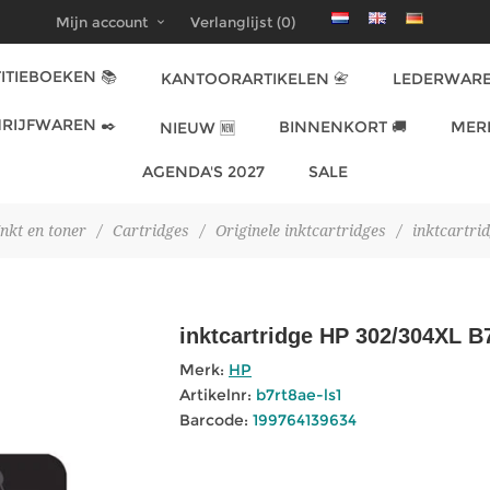
Mijn account
Verlanglijst
(0)
ITIEBOEKEN 📚
KANTOORARTIKELEN 📇
LEDERWARE
RIJFWAREN ✒️
BINNENKORT 🚚
MER
NIEUW 🆕
AGENDA'S 2027
SALE
Inkt en toner
/
Cartridges
/
Originele inktcartridges
/
inktcartr
inktcartridge HP 302/304XL 
Merk:
HP
Artikelnr:
b7rt8ae-ls1
Barcode:
199764139634