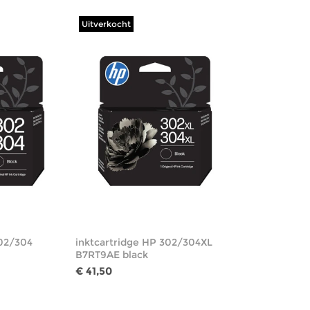
Uitverkocht
302/304
inktcartridge HP 302/304XL
B7RT9AE black
€ 41,50