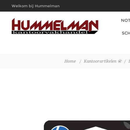
Welkom bij Hummelman
Kantoorvakhandel
NOT
SCH
Home
/
Kantoorartikelen 📇
/