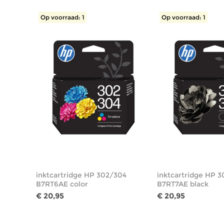
Op voorraad: 1
Op voorraad: 1
inktcartridge HP 302/304
inktcartridge HP 
B7RT6AE color
B7RT7AE black
€ 20,95
€ 20,95