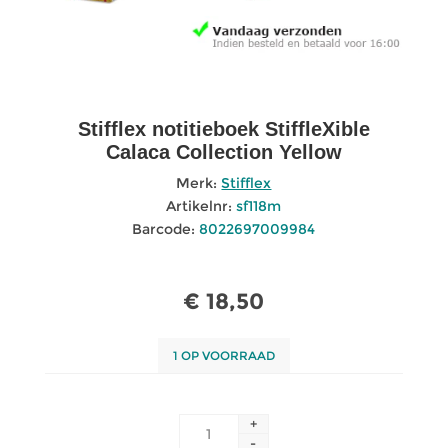
Stifflex notitieboek StiffleXible
Calaca Collection Yellow
Merk:
Stifflex
Artikelnr:
sf118m
Barcode:
8022697009984
€ 18,50
1 OP VOORRAAD
+
-