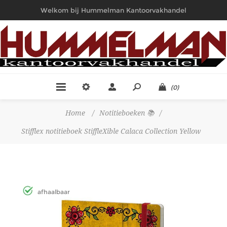
Welkom bij Hummelman Kantoorvakhandel
(0)
Home
/
Notitieboeken 📚
/
Stifflex notitieboek StiffleXible Calaca Collection Yellow
afhaalbaar