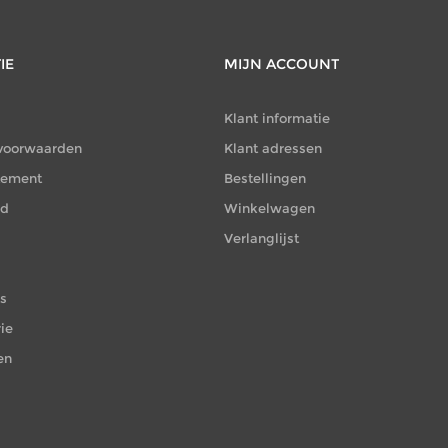
IE
MIJN ACCOUNT
Klant informatie
voorwaarden
Klant adressen
atement
Bestellingen
id
Winkelwagen
Verlanglijst
es
ie
en