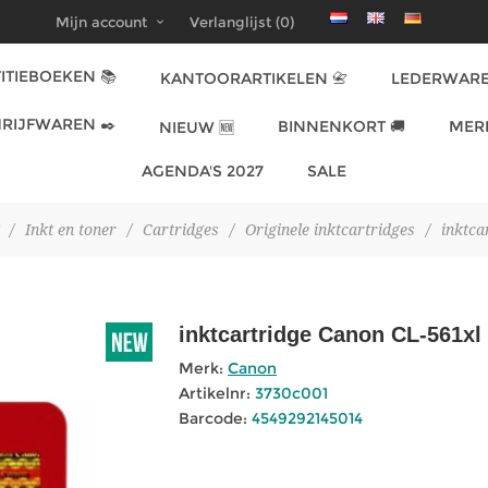
Mijn account
Verlanglijst
(0)
ITIEBOEKEN 📚
KANTOORARTIKELEN 📇
LEDERWARE
RIJFWAREN ✒️
BINNENKORT 🚚
MER
NIEUW 🆕
AGENDA'S 2027
SALE
/
Inkt en toner
/
Cartridges
/
Originele inktcartridges
/
inktca
inktcartridge Canon CL-561xl
Merk:
Canon
Artikelnr:
3730c001
Barcode:
4549292145014