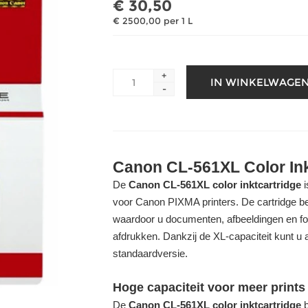
€ 30,50
€ 2500,00 per 1 L
+
-
Canon CL-561XL Color Ink
De
Canon CL-561XL color inktcartridge
i
voor Canon PIXMA printers. De cartridge be
waardoor u documenten, afbeeldingen en fot
afdrukken. Dankzij de XL-capaciteit kunt u 
standaardversie.
Hoge capaciteit voor meer prints
De
Canon CL-561XL color inktcartridge
b