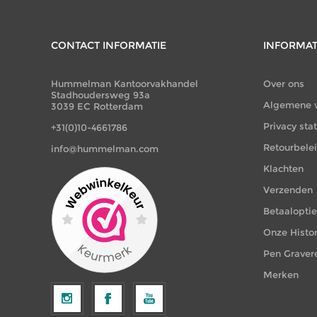
CONTACT INFORMATIE
INFORMAT
Hummelman Kantoorvakhandel
Over ons
Stadhoudersweg 93a
Algemene 
3039 EC Rotterdam
Privacy st
+31(0)10-4661786
Retourbele
info@hummelman.com
Klachten
Verzenden
Betaalopti
Onze Histor
Pen Graver
Merken