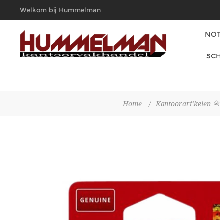
Welkom bij Hummelman
Kantoorvakhandel
NOT
SCH
Home
/
Kantoorartikelen 📇