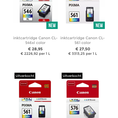
inktcartridge Canon CL-
inktcartridge Canon CL-
546xl color
561 color
€ 28,95
€ 27,50
€ 2226,92 per 1 L
€ 3313,25 per 1 L
Uitverkocht
Uitverkocht