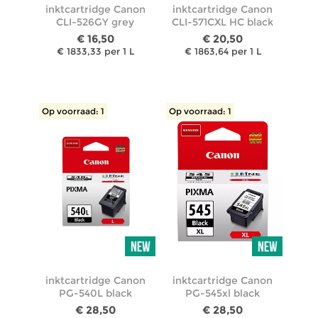
inktcartridge Canon
inktcartridge Canon
CLI-526GY grey
CLI-571CXL HC black
€ 16,50
€ 20,50
€ 1833,33 per 1 L
€ 1863,64 per 1 L
Op voorraad: 1
Pre-order
Op voorraad: 1
inktcartridge Canon
inktcartridge Canon
PG-540L black
PG-545xl black
€ 28,50
€ 28,50