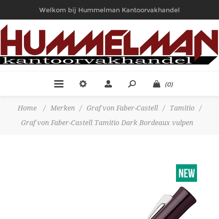
Welkom bij Hummelman Kantoorvakhandel
(0)
Home
/
Merken
/
Graf von Faber-Castell
/
Tamitio
/
Graf von Faber-Castell Tamitio Dark Bordeaux vulpen