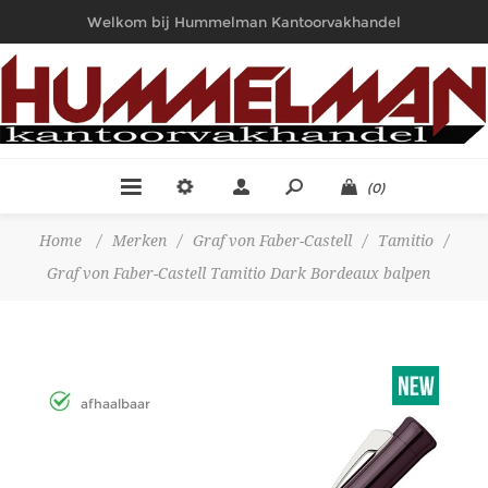
Welkom bij Hummelman Kantoorvakhandel
(0)
Home
/
Merken
/
Graf von Faber-Castell
/
Tamitio
/
Graf von Faber-Castell Tamitio Dark Bordeaux balpen
afhaalbaar