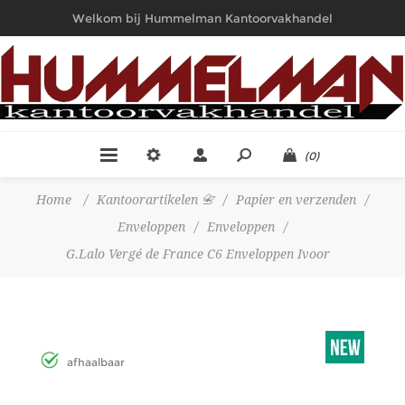
Welkom bij Hummelman Kantoorvakhandel
(0)
Home
/
Kantoorartikelen 📇
/
Papier en verzenden
/
Enveloppen
/
Enveloppen
/
G.Lalo Vergé de France C6 Enveloppen Ivoor
afhaalbaar