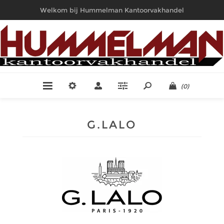
Welkom bij Hummelman Kantoorvakhandel
(0)
G.LALO