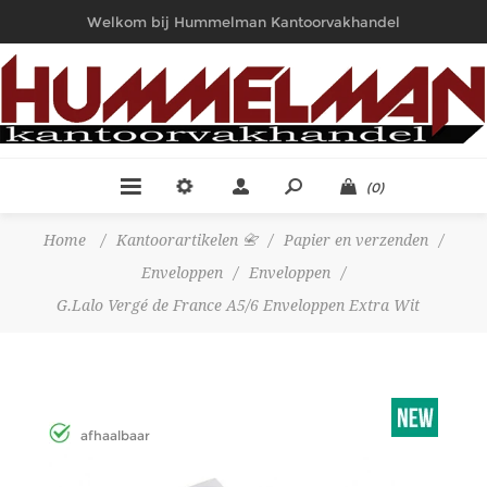
Welkom bij Hummelman Kantoorvakhandel
(0)
Home
/
Kantoorartikelen 📇
/
Papier en verzenden
/
Enveloppen
/
Enveloppen
/
G.Lalo Vergé de France A5/6 Enveloppen Extra Wit
afhaalbaar