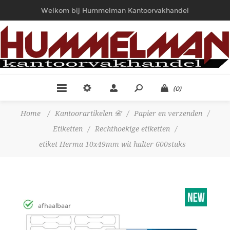
Welkom bij Hummelman Kantoorvakhandel
(0)
Home
/
Kantoorartikelen 📇
/
Papier en verzenden
/
Etiketten
/
Rechthoekige etiketten
/
etiket Herma 10x49mm wit halter 600stuks
afhaalbaar